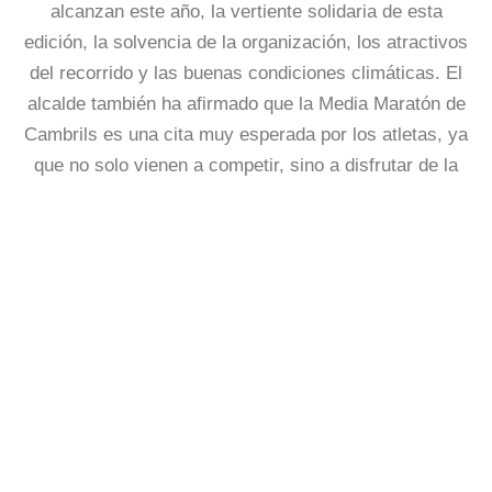
alcanzan este año, la vertiente solidaria de esta
edición, la solvencia de la organización, los atractivos
del recorrido y las buenas condiciones climáticas. El
alcalde también ha afirmado que la Media Maratón de
Cambrils es una cita muy esperada por los atletas, ya
que no solo vienen a competir, sino a disfrutar de la
experiencia de un fin de semana en Cambrils.
Por su parte, la concejala de Deportes, Gemma
Balanyà, ha asegurado que Cambrils ya es la capital
del running de la Costa Daurada y ha puesto en valor
el récord histórico de atletas participantes en la
prueba. Entre las cifras, la concejala ha destacado
muy especialmente el incremento de la participación
femenina y del porcentaje de corredores y corredoras
procedentes de fuera de la provincia.